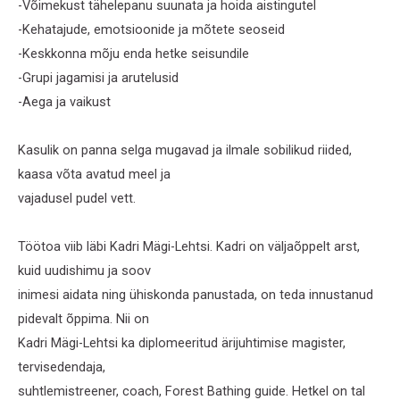
-Võimekust tähelepanu suunata ja hoida aistingutel
-Kehatajude, emotsioonide ja mõtete seoseid
-Keskkonna mõju enda hetke seisundile
-Grupi jagamisi ja arutelusid
-Aega ja vaikust
Kasulik on panna selga mugavad ja ilmale sobilikud riided,
kaasa võta avatud meel ja
vajadusel pudel vett.
Töötoa viib läbi Kadri Mägi-Lehtsi. Kadri on väljaõppelt arst,
kuid uudishimu ja soov
inimesi aidata ning ühiskonda panustada, on teda innustanud
pidevalt õppima. Nii on
Kadri Mägi-Lehtsi ka diplomeeritud ärijuhtimise magister,
tervisedendaja,
suhtlemistreener, coach, Forest Bathing guide. Hetkel on tal