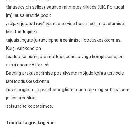
tänaseks on sellest saanud mitmetes riikides (UK, Portugal
jm) lausa arstide poolt
„väljakirjutatud ravi“ vaimse tervise hoidmisel ja taastamisel.
Meetod tugineb
tajuaistingute ja tähelepnu treenimisel looduskeskkonnas.
Kuigi valdkond on
teaduslike uuringute mõttes uudne ja väga kompleksne, on
siiski andmeid Forest
Bathing praktiseerimise positiivsete mõjude kohta tervisele
läbi looduskeskkonna,
füsioloogiliste ja psühholoogiliste muutuste ning sotsiaalsete
ja käitumuslike
seisundite koostoimes.
Töötoa käigus kogeme: