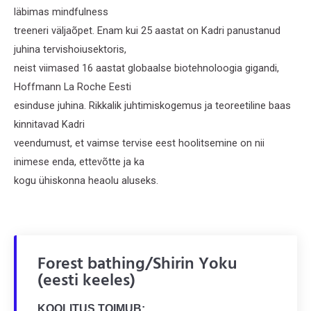
läbimas mindfulness
treeneri väljaõpet. Enam kui 25 aastat on Kadri panustanud
juhina tervishoiusektoris,
neist viimased 16 aastat globaalse biotehnoloogia gigandi,
Hoffmann La Roche Eesti
esinduse juhina. Rikkalik juhtimiskogemus ja teoreetiline baas
kinnitavad Kadri
veendumust, et vaimse tervise eest hoolitsemine on nii
inimese enda, ettevõtte ja ka
kogu ühiskonna heaolu aluseks.
Forest bathing/Shirin Yoku
(eesti keeles)
KOOLITUS TOIMUB: