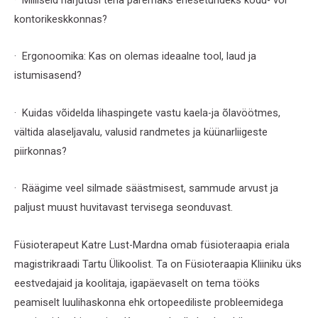
kontorikeskkonnas?
· Ergonoomika: Kas on olemas ideaalne tool, laud ja
istumisasend?
· Kuidas võidelda lihaspingete vastu kaela-ja õlavöötmes,
vältida alaseljavalu, valusid randmetes ja küünarliigeste
piirkonnas?
· Räägime veel silmade säästmisest, sammude arvust ja
paljust muust huvitavast tervisega seonduvast.
Füsioterapeut Katre Lust-Mardna omab füsioteraapia eriala
magistrikraadi Tartu Ülikoolist. Ta on Füsioteraapia Kliiniku üks
eestvedajaid ja koolitaja, igapäevaselt on tema tööks
peamiselt luulihaskonna ehk ortopeediliste probleemidega