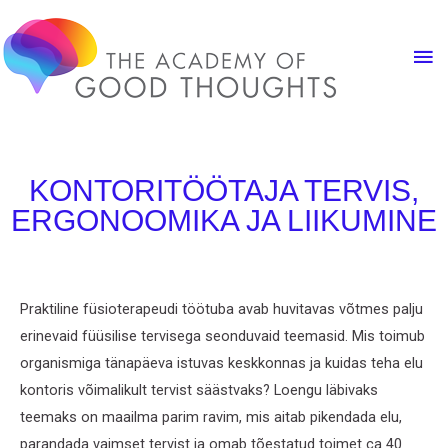
KONTORITÖÖTAJA TERVIS,
ERGONOOMIKA JA LIIKUMINE
Praktiline füsioterapeudi töötuba avab huvitavas võtmes palju
erinevaid füüsilise tervisega seonduvaid teemasid. Mis toimub
organismiga tänapäeva istuvas keskkonnas ja kuidas teha elu
kontoris võimalikult tervist säästvaks? Loengu läbivaks
teemaks on maailma parim ravim, mis aitab pikendada elu,
parandada vaimset tervist ja omab tõestatud toimet ca 40