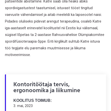
patsientide abistamine. Katre saab olla heaks abiks
spordivigastustest taastumisel, istuvast tööst tingitud
vaevuste vähendamisel ja aitab meeleldi ka lapseootel naisi.
Pidades oluliseks pidevat arengut terapeudina, osaleb Katre
iga-aastaselt erinevatel koolitustel nii Eestis kui välismaal,
sügisel lõpetas ta 2-aastase Rahvusvahelise Olümpiakomitee
spordifüsioteraapia õppe. Eriti kirglikult suhtub Katre istuva
töö tegijate elu paremaks muutmisesse ja liikuma
motiveerimisse.
Kontoritöötaja tervis,
ergonoomika ja liikumine
KOOLITUS TOIMUB:
3. mai, 2023