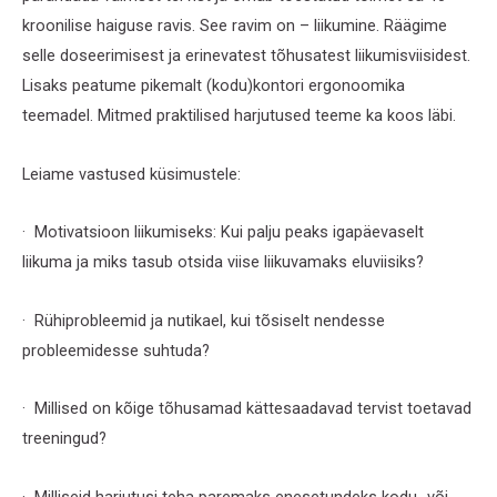
kroonilise haiguse ravis. See ravim on – liikumine. Räägime
selle doseerimisest ja erinevatest tõhusatest liikumisviisidest.
Lisaks peatume pikemalt (kodu)kontori ergonoomika
teemadel. Mitmed praktilised harjutused teeme ka koos läbi.
Leiame vastused küsimustele:
· Motivatsioon liikumiseks: Kui palju peaks igapäevaselt
liikuma ja miks tasub otsida viise liikuvamaks eluviisiks?
· Rühiprobleemid ja nutikael, kui tõsiselt nendesse
probleemidesse suhtuda?
· Millised on kõige tõhusamad kättesaadavad tervist toetavad
treeningud?
· Milliseid harjutusi teha paremaks enesetundeks kodu- või