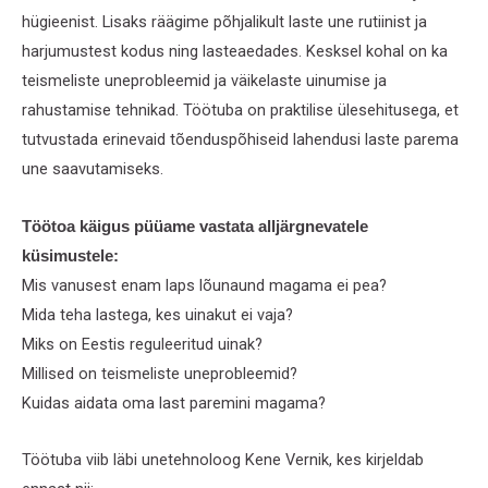
hügieenist. Lisaks räägime põhjalikult laste une rutiinist ja
harjumustest kodus ning lasteaedades. Kesksel kohal on ka
teismeliste uneprobleemid ja väikelaste uinumise ja
rahustamise tehnikad. Töötuba on praktilise ülesehitusega, et
tutvustada erinevaid tõenduspõhiseid lahendusi laste parema
une saavutamiseks.
Töötoa käigus püüame vastata alljärgnevatele
küsimustele:
Mis vanusest enam laps lõunaund magama ei pea?
Mida teha lastega, kes uinakut ei vaja?
Miks on Eestis reguleeritud uinak?
Millised on teismeliste uneprobleemid?
Kuidas aidata oma last paremini magama?
Töötuba viib läbi unetehnoloog Kene Vernik, kes kirjeldab