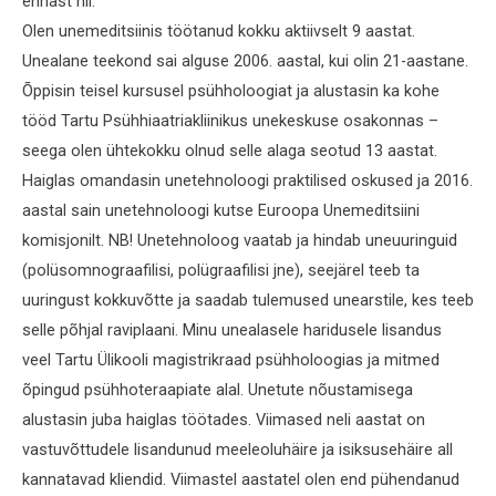
ennast nii:
Olen unemeditsiinis töötanud kokku aktiivselt 9 aastat.
Unealane teekond sai alguse 2006. aastal, kui olin 21-aastane.
Õppisin teisel kursusel psühholoogiat ja alustasin ka kohe
tööd Tartu Psühhiaatriakliinikus unekeskuse osakonnas –
seega olen ühtekokku olnud selle alaga seotud 13 aastat.
Haiglas omandasin unetehnoloogi praktilised oskused ja 2016.
aastal sain unetehnoloogi kutse Euroopa Unemeditsiini
komisjonilt. NB! Unetehnoloog vaatab ja hindab uneuuringuid
(polüsomnograafilisi, polügraafilisi jne), seejärel teeb ta
uuringust kokkuvõtte ja saadab tulemused unearstile, kes teeb
selle põhjal raviplaani. Minu unealasele haridusele lisandus
veel Tartu Ülikooli magistrikraad psühholoogias ja mitmed
õpingud psühhoteraapiate alal. Unetute nõustamisega
alustasin juba haiglas töötades. Viimased neli aastat on
vastuvõttudele lisandunud meeleoluhäire ja isiksusehäire all
kannatavad kliendid. Viimastel aastatel olen end pühendanud