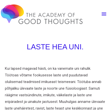
LASTE HEA UNI.
Kui lapsed magavad hästi, on ka vanemate uni rahulik.
Töötoas võtame fookusesse laste und puudutavad
olulisemad teadmised imikueast teismeeani. Töötuba annab
põhjaliku ülevaate laste ja noorte une füsioloogiast. Samuti
räägime vastsündinute, imikute, väikelaste ja laste une
eripäradest ja uinakute jaotusest. Muuhulgas anname ülevaate
laste unehäiretest, ravist, laste heast une keskkonnast ja une