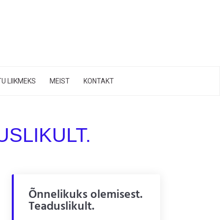
U LIIKMEKS
MEIST
KONTAKT
SLIKULT.
Õnnelikuks olemisest.
Teaduslikult.