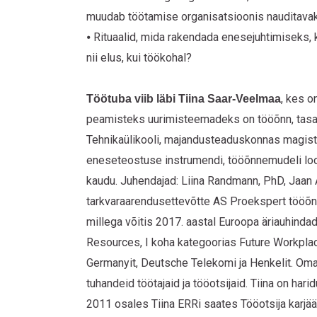
muudab töötamise organisatsioonis nauditava
⦁ Rituaalid, mida rakendada enesejuhtimiseks,
nii elus, kui töökohal?
, kes o
Töötuba viib läbi Tiina Saar-Veelmaa
peamisteks uurimisteemadeks on tööõnn, tasakaa
Tehnikaülikooli, majandusteaduskonnas magistr
eneseteostuse instrumendi, tööõnnemudeli loom
kaudu. Juhendajad: Liina Randmann, PhD, Jaan 
tarkvaraarendusettevõtte AS Proekspert tööõnne
millega võitis 2017. aastal Euroopa äriauhind
Resources, I koha kategoorias Future Workpla
Germanyit, Deutsche Telekomi ja Henkelit. Oma
tuhandeid töötajaid ja tööotsijaid. Tiina on ha
2011 osales Tiina ERRi saates Tööotsija karjää