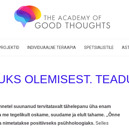
PROJEKTID
INDIVIDUAALNE TERAAPIA
SPETSIALISTILE
AST
UKS OLEMISEST. TEADU
netel suunanud tervitatavalt tähelepanu üha enam
a me tegelikult oskame, suudame ja elult tahame. „Õnne
Selles
da nimetatakse positiivseks psühholoogiaks.