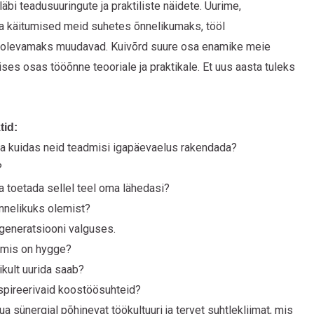
bi teadusuuringute ja praktiliste näidete. Uurime,
 käitumised meid suhetes õnnelikumaks, tööl
ulolevamaks muudavad. Kuivõrd suure osa enamike meie
s osas tööõnne teooriale ja praktikale. Et uus aasta tuleks
tid:
ja kuidas neid teadmisi igapäevaelus rakendada?
?
a toetada sellel teel oma lähedasi?
nnelikuks olemist?
a generatsiooni valguses.
, mis on hygge?
kult uurida saab?
nspireerivaid koostöösuhteid?
uua sünergial põhinevat töökultuuri ja tervet suhtlekliimat, mis