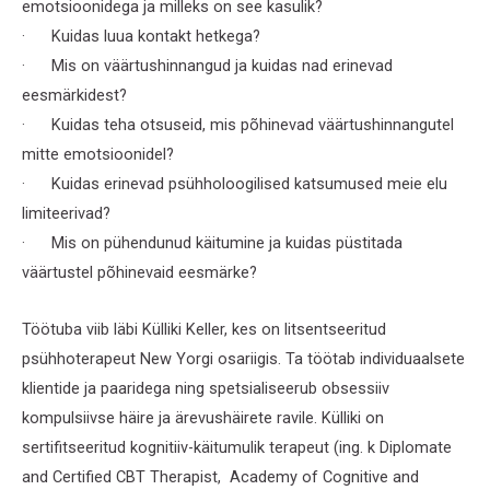
emotsioonidega ja milleks on see kasulik?
· Kuidas luua kontakt hetkega?
· Mis on väärtushinnangud ja kuidas nad erinevad
eesmärkidest?
· Kuidas teha otsuseid, mis põhinevad väärtushinnangutel
mitte emotsioonidel?
· Kuidas erinevad psühholoogilised katsumused meie elu
limiteerivad?
· Mis on pühendunud käitumine ja kuidas püstitada
väärtustel põhinevaid eesmärke?
Töötuba viib läbi Külliki Keller, kes on litsentseeritud
psühhoterapeut New Yorgi osariigis. Ta töötab individuaalsete
klientide ja paaridega ning spetsialiseerub obsessiiv
kompulsiivse häire ja ärevushäirete ravile. Külliki on
sertifitseeritud kognitiiv-käitumulik terapeut (ing. k Diplomate
and Certified CBT Therapist, Academy of Cognitive and