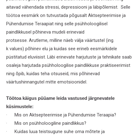
aitavad vähendada stressi, depressiooni ja läbipõlemist. Selle
töötoa eesmärk on tutvustada põgusalt Aktsepteerimise ja
Pühendumise Teraapiat ning selle psühholoogilisel
paindlikkusel põhineva mudeli erinevaid
protsesse. Arutleme, milline näeb välja väärtustel (ing.
k values) põhinev elu ja kuidas see erineb eesmärkidele
püstitatud eluviisist. Läbi erinevate harjutuste ja tehnikate saab
osaleja harjutada psühholoogilise paindlikkuse praktiseerimist
ning õpib, kuidas teha otsuseid, mis põhinevad
väärtushinnangutel mitte emotsioonidel.
Töötoa käigus püüame leida vastused järgnevatele
küsimustele:
· Mis on Aktsepteerimise ja Pühendumise Teraapia?
· Mis on psühholoogiline paindlikkus?
· Kuidas luua teistsugune suhe oma mõtete ja