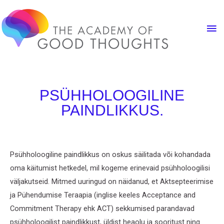
PSÜHHOLOOGILINE
PAINDLIKKUS.
Psühholoogiline paindlikkus on oskus säilitada või kohandada
oma käitumist hetkedel, mil kogeme erinevaid psühholoogilisi
väljakutseid. Mitmed uuringud on näidanud, et Aktsepteerimise
ja Pühendumise Teraapia (inglise keeles Acceptance and
Commitment Therapy ehk ACT) sekkumised parandavad
psühholoogilist paindlikkust, üldist heaolu ja sooritust ning